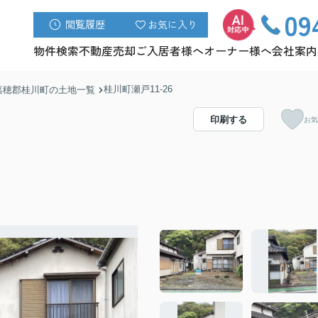
09
閲覧履歴
お気に入り
物件検索
不動産売却
ご入居者様へ
オーナー様へ
会社案内
桂川町瀬戸11-26
嘉穂郡桂川町の土地一覧
印刷する
お気