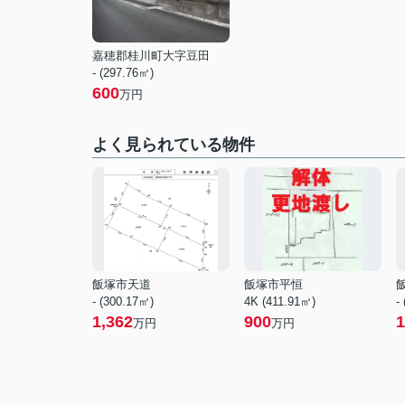
嘉穂郡桂川町大字豆田
- (297.76㎡)
600
万円
よく見られている物件
飯塚市天道
飯塚市平恒
- (300.17㎡)
4K (411.91㎡)
-
1,362
900
1
万円
万円