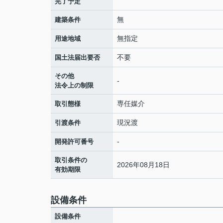
完了予定
無
建築条件
無指定
用途地域
不要
国土法届出要否
その他
-
法令上の制限
専任媒介
取引態様
現況渡
引渡条件
-
開発許可番号
取引条件の
2026年08月18日
有効期限
設備条件
設備条件