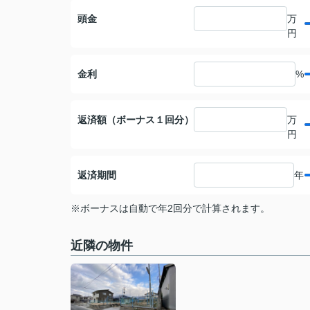
頭金
万
円
金利
%
返済額（ボーナス１回分）
万
円
返済期間
年
※ボーナスは自動で年2回分で計算されます。
近隣の物件