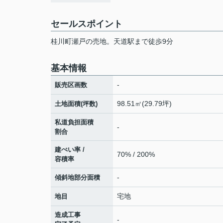
セールスポイント
桂川町瀬戸の売地。天道駅まで徒歩9分
基本情報
-
販売区画数
98.51㎡(29.79坪)
土地面積(坪数)
私道負担面積
-
割合
建ぺい率 /
70% / 200%
容積率
-
傾斜地部分面積
宅地
地目
造成工事
-