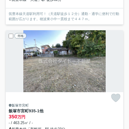
筑豊本線天道駅利用可！（天道駅徒歩１２分）通勤・通学に便利で行動
範囲が広がります。穂波東小中一貫校まで４４７ｍ。
売地
飯塚市宮町
飯塚市宮町935-1他
350
万円
- / 463.25㎡ / -