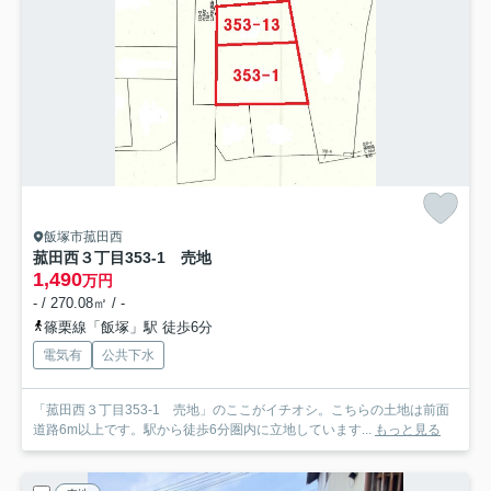
飯塚市菰田西
菰田西３丁目353-1 売地
1,490
万円
- / 270.08㎡ / -
篠栗線「飯塚」駅 徒歩6分
電気有
公共下水
「菰田西３丁目353-1 売地」のここがイチオシ。こちらの土地は前面
道路6m以上です。駅から徒歩6分圏内に立地しています...
もっと見る