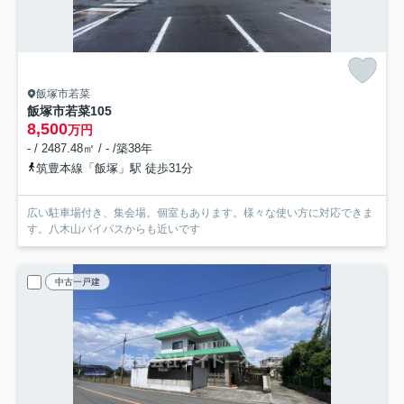
飯塚市若菜
飯塚市若菜105
8,500
万円
- / 2487.48㎡ / - /築38年
筑豊本線「飯塚」駅 徒歩31分
広い駐車場付き、集会場。個室もあります。様々な使い方に対応できま
す。八木山バイパスからも近いです
中古一戸建