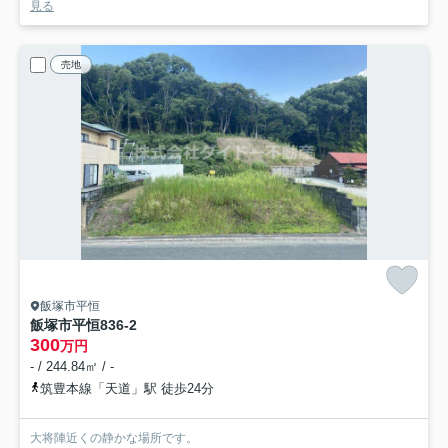
見る
売地
飯塚市平恒
飯塚市平恒836-2
300
万円
- / 244.84㎡ / -
筑豊本線「天道」駅 徒歩24分
大将陣近くの静かな場所です。