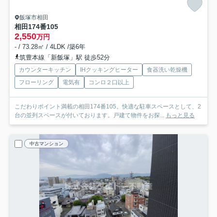
飯塚市相田
相田174番105
2,550
万円
- / 73.28㎡ / 4LDK /築6年
筑豊本線「新飯塚」駅 徒歩52分
カウンターキッチン
IHクッキングヒーター
食器洗い乾燥機
フローリング
電気有
コンロ２口以上
こだわりポイント満載の相田174番105。快適な駐車スペースとして、2
台の並列スペースが付いております。戸建て物件をお探...
もっと見る
中古マンション