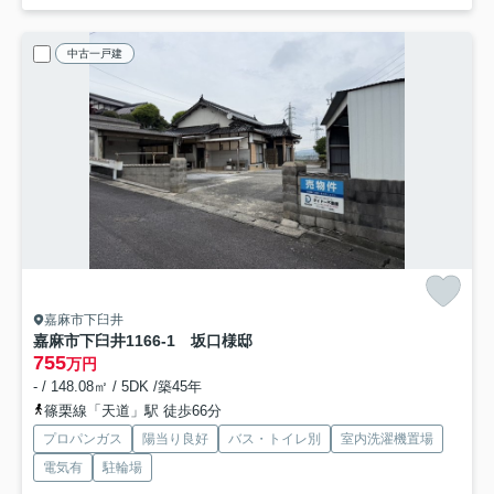
中古一戸建
嘉麻市下臼井
嘉麻市下臼井1166-1 坂口様邸
755
万円
- / 148.08㎡ / 5DK /築45年
篠栗線「天道」駅 徒歩66分
プロパンガス
陽当り良好
バス・トイレ別
室内洗濯機置場
電気有
駐輪場