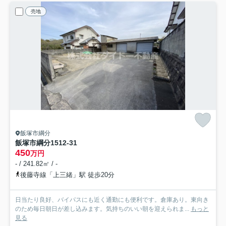
売地
飯塚市綱分
飯塚市綱分1512-31
450
万円
- / 241.82㎡ / -
後藤寺線「上三緒」駅 徒歩20分
日当たり良好、バイパスにも近く通勤にも便利です。倉庫あり。東向き
のため毎日朝日が差し込みます。気持ちのいい朝を迎えられま...
もっと
見る