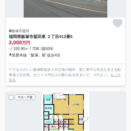
飯塚市菰田
福岡県飯塚市菰田東 ２丁目412番5
2,000
万円
- / 193.90㎡ / 7DK /築50年
筑豊本線「飯塚」駅 徒歩4分
アクセスのいい飯塚駅徒歩４分立地の物件、更に車中心生活を支える駐
車場２台分有。また１０坪以上の庭のある住まいで、その上ご...
もっと
見る
中古一戸建