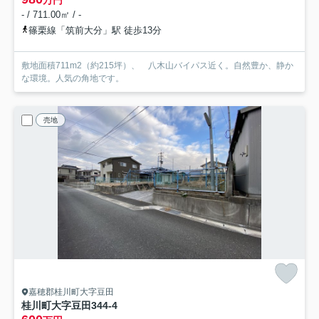
万円
- / 711.00㎡ / -
篠栗線「筑前大分」駅 徒歩13分
敷地面積711m2（約215坪）、 八木山バイパス近く。自然豊か、静か
な環境。人気の角地です。
売地
嘉穂郡桂川町大字豆田
桂川町大字豆田344-4