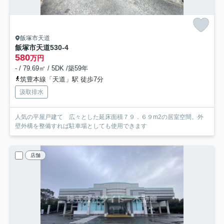
飯塚市天道
飯塚市天道530-4
580
万円
- / 79.69㎡ / 5DK /築59年
筑豊本線「天道」駅 徒歩7分
汲取排水
人気の平屋戸建て 広々とした延床面積７９．６９m2の居室空間。外
壁外構を整備すれば駐車場としても使用できます
店舗