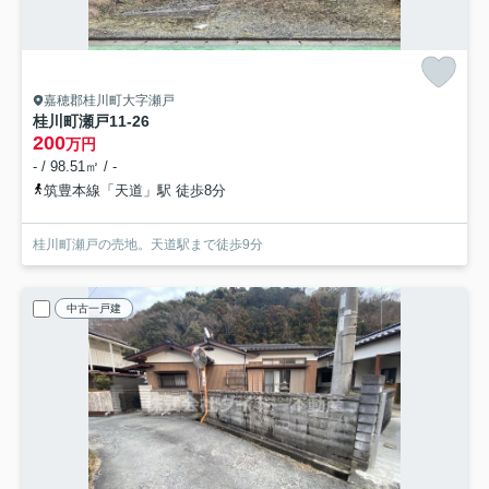
嘉穂郡桂川町大字瀬戸
桂川町瀬戸11-26
200
万円
- / 98.51㎡ / -
筑豊本線「天道」駅 徒歩8分
桂川町瀬戸の売地。天道駅まで徒歩9分
中古一戸建