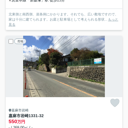
筑豊本線「新飯塚」駅 徒歩23分
北東側と南西側、崖条例にかかります。それでも、広い敷地ですので、
家は十分に建てられます。お庭と駐車場として考えられる形状...
もっと
見る
売地
嘉麻市岩崎
嘉麻市岩崎1331-32
550
万円
- / 269.00㎡ / -