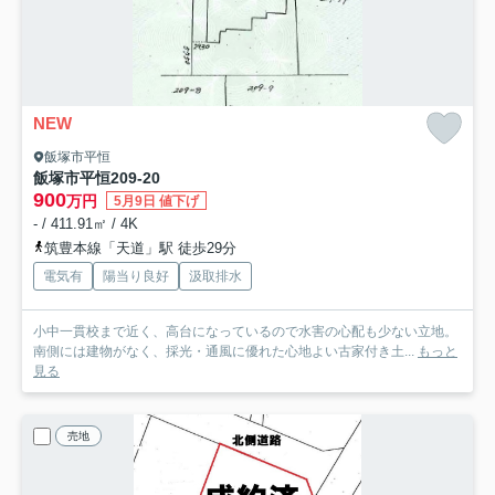
NEW
飯塚市平恒
飯塚市平恒209-20
900
万円
5月9日 値下げ
- / 411.91㎡ / 4K
筑豊本線「天道」駅 徒歩29分
電気有
陽当り良好
汲取排水
小中一貫校まで近く、高台になっているので水害の心配も少ない立地。
南側には建物がなく、採光・通風に優れた心地よい古家付き土...
もっと
見る
売地