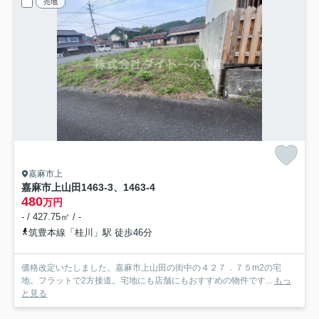
売地
嘉麻市上
嘉麻市上山田1463-3、1463-4
480
万円
- / 427.75㎡ / -
筑豊本線「桂川」駅 徒歩46分
価格改定いたしました。嘉麻市上山田の街中の４２７．７５m2の宅
地。フラットで2方接道。宅地にも店舗にもおすすめの物件です...
もっ
と見る