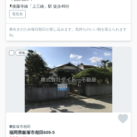
後藤寺線「上三緒」駅 徒歩49分
電気有
東向きのため毎日朝日が差し込みます。気持ちのいい朝を迎えられます
ね。
売地
飯塚市相田
福岡県飯塚市相田609-5