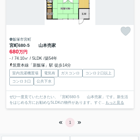
飯塚市宮町
宮町680-5 山本売家
680
万円
- / 74.10㎡ / 5LDK /築54年
筑豊本線「新飯塚」駅 徒歩14分
室内洗濯機置場
電気有
ガスコンロ
コンロ２口以上
コンロ３口
公共下水
ぜひ一度見ていただきたい、「宮町680-5 山本売家」です。新生活
をはじめる方にお勧めな5LDKの物件があります。すぐ...
もっと見る
1