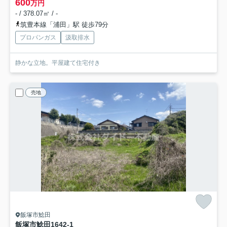
600
万円
- / 378.07㎡ / -
筑豊本線「浦田」駅 徒歩79分
プロパンガス
汲取排水
静かな立地。平屋建て住宅付き
売地
飯塚市鯰田
飯塚市鯰田1642-1