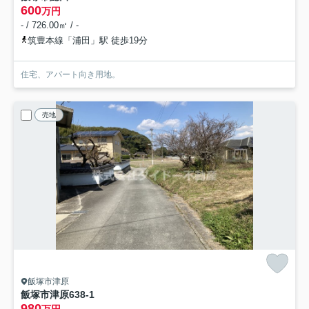
600
万円
- / 726.00㎡ / -
筑豊本線「浦田」駅 徒歩19分
住宅、アパート向き用地。
売地
飯塚市津原
飯塚市津原638-1
980