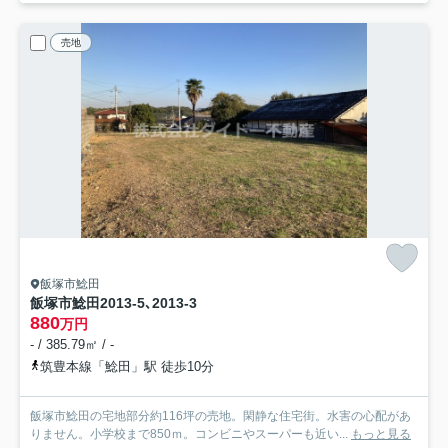
売地
飯塚市鯰田
飯塚市鯰田2013-5､2013-3
880
万円
- / 385.79㎡ / -
筑豊本線「鯰田」駅 徒歩10分
飯塚市鯰田の宅地部分約116坪の売地。閑静な住宅街。水害の心配があ
りません。小学校まで850ｍ。コンビニやスーパーも近い...
もっと見る