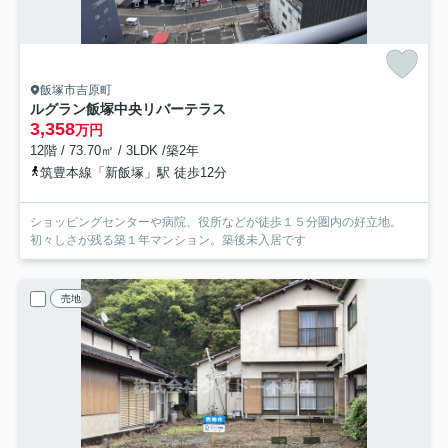
飯塚市吉原町
ルグラン飯塚中央リバーテラス
3,358
万円
12階 / 73.70㎡ / 3LDK /築2年
筑豊本線「新飯塚」駅 徒歩12分
ショッピングセンターや病院、役所などが徒歩１５分圏内の好立地。
初々しさが残る築１年マンション。築後未入居です
売地