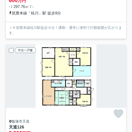
600
万円
- / 297.76㎡ / -
筑豊本線「桂川」駅 徒歩9分
ＪＲ筑豊本線桂川駅徒歩９分！通勤・通学に便利で行動範囲が広がりま
す。
中古一戸建
飯塚市天道
天道126