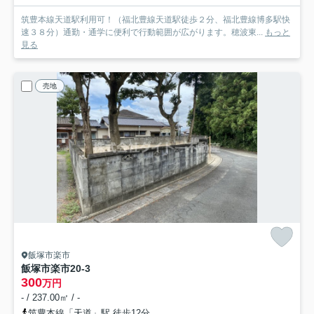
筑豊本線天道駅利用可！（福北豊線天道駅徒歩２分、福北豊線博多駅快
速３８分）通勤・通学に便利で行動範囲が広がります。穂波東...
もっと
見る
売地
飯塚市楽市
飯塚市楽市20‐3
300
万円
- / 237.00㎡ / -
筑豊本線「天道」駅 徒歩12分