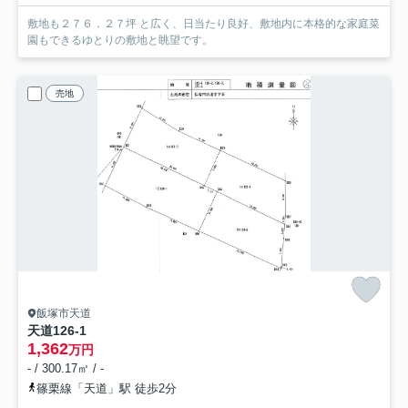
敷地も２７６．２７坪 と広く、日当たり良好、敷地内に本格的な家庭菜
園もできるゆとりの敷地と眺望です。
売地
飯塚市天道
天道126-1
1,362
万円
- / 300.17㎡ / -
篠栗線「天道」駅 徒歩2分