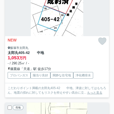
NEW
飯塚市太郎丸
太郎丸405-42 中地
1,053
万円
- / 290.25㎡ / -
篠栗線「天道」駅 徒歩17分
プロパンガス
陽当り良好
閑静な住宅地
浄化槽排水
こだわりポイント満載の太郎丸405-42 中地。津波に対してはもちろ
ん、地震の揺れに対してもリスクを抑えやすい高台に立...
もっと見る
売地