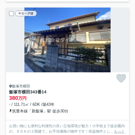
中古一戸建
飯塚市横田
飯塚市横田343番14
380
万円
- / 111.71㎡ / 6DK /築43年
筑豊本線「新飯塚」駅 徒歩30分
お買い物にも便利な利便性の良い立地環境が魅力！小学校まで徒歩圏内
の、６ＤＫの２階建て。お手頃価格の物件です！収益物件とし...
もっと