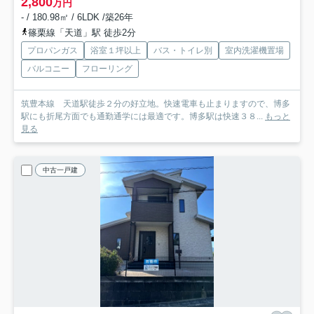
2,800
万円
- / 180.98㎡ / 6LDK /築26年
篠栗線「天道」駅 徒歩2分
プロパンガス
浴室１坪以上
バス・トイレ別
室内洗濯機置場
バルコニー
フローリング
筑豊本線 天道駅徒歩２分の好立地。快速電車も止まりますので、博多
駅にも折尾方面でも通勤通学には最適です。博多駅は快速３８...
もっと
見る
中古一戸建