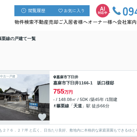
09
閲覧履歴
お気に入り
物件検索
不動産売却
ご入居者様へ
オーナー様へ
会社案内
篠栗線の戸建て一覧
中古一戸建
嘉麻市
下臼井
嘉麻市下臼井1166-1 坂口様邸
755
万円
- / 148.08㎡ / 5DK /築45年 /1階建
篠栗線
「
天道
」駅 徒歩66分
も２７６．２７坪 と広く、日当たり良好、敷地内に本格的な家庭菜園もできるゆと