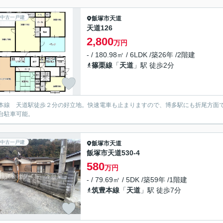
中古一戸建
飯塚市
天道
天道126
2,800
万円
- / 180.98㎡ / 6LDK /築26年 /2階建
篠栗線
「
天道
」駅 徒歩2分
本線 天道駅徒歩２分の好立地。快速電車も止まりますので、博多駅にも折尾方面で
台駐車可能。
中古一戸建
飯塚市
天道
飯塚市天道530-4
580
万円
- / 79.69㎡ / 5DK /築59年 /1階建
筑豊本線
「
天道
」駅 徒歩7分