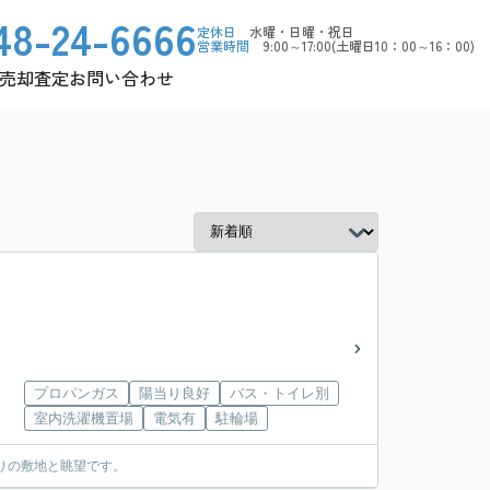
48-24-6666
定休日
水曜・日曜・祝日
営業時間
9:00～17:00(土曜日10：00～16：00)
売却査定
お問い合わせ
プロパンガス
陽当り良好
バス・トイレ別
室内洗濯機置場
電気有
駐輪場
りの敷地と眺望です。