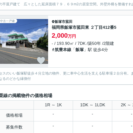
の平屋戸建て 広々とした延床面積７９．６９m2の居室空間。外壁外構を整備すれ
中古一戸建
飯塚市
菰田
福岡県飯塚市菰田東 ２丁目412番5
2,000
万円
- / 193.90㎡ / 7DK /築50年 /2階建
筑豊本線
「
飯塚
」駅 徒歩4分
セスのいい飯塚駅徒歩４分立地の物件、更に車中心生活を支える駐車場２台分有。
なるのどかな縁側付
栗線の掲載物件の価格相場
1R ～ 1K
1DK ～ 1LDK
2K ～ 
-
-
-
価格相場
-
-
-
募集件数