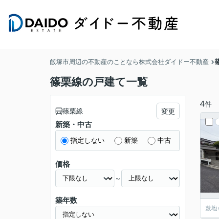
飯塚市周辺の不動産のことなら株式会社ダイドー不動産
篠栗線の戸建て一覧
4
件
篠栗線
変更
新築・中古
指定しない
新築
中古
価格
～
築年数
敷地