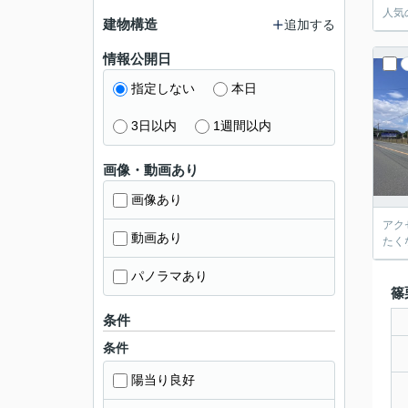
人気
建物構造
追加する
情報公開日
指定しない
本日
3日以内
1週間以内
画像・動画あり
画像あり
アク
動画あり
たく
パノラマあり
篠
条件
条件
陽当り良好