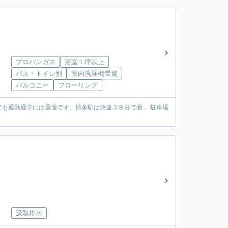
プロパンガス
浴室１坪以上
バス・トイレ別
室内洗濯機置場
バルコニー
フローリング
も通勤通学には最適です。博多駅は快速３８分で着 。駐車場
汲取排水