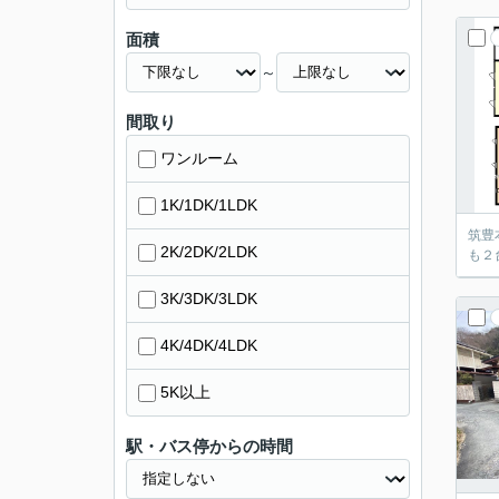
面積
～
間取り
ワンルーム
1K/1DK/1LDK
筑豊
2K/2DK/2LDK
も２
3K/3DK/3LDK
4K/4DK/4LDK
5K以上
駅・バス停からの時間