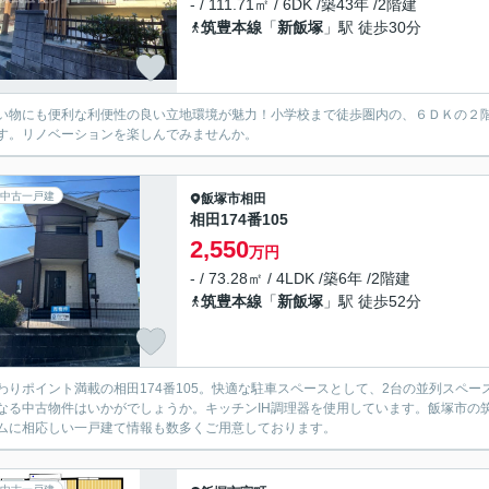
- / 111.71㎡ / 6DK /築43年 /2階建
筑豊本線
「
新飯塚
」駅 徒歩30分
い物にも便利な利便性の良い立地環境が魅力！小学校まで徒歩圏内の、６ＤＫの２
す。リノベーションを楽しんでみませんか。
中古一戸建
飯塚市
相田
相田174番105
2,550
万円
- / 73.28㎡ / 4LDK /築6年 /2階建
筑豊本線
「
新飯塚
」駅 徒歩52分
わりポイント満載の相田174番105。快適な駐車スペースとして、2台の並列スペ
なる中古物件はいかがでしょうか。キッチンIH調理器を使用しています。飯塚市の
ムに相応しい一戸建て情報も数多くご用意しております。