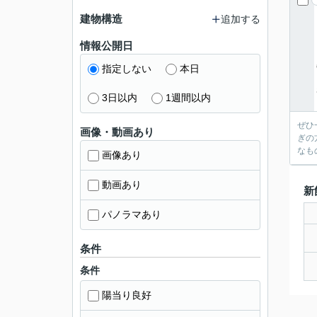
建物構造
追加する
情報公開日
指定しない
本日
3日以内
1週間以内
ぜひ
画像・動画あり
ぎの
なも
画像あり
動画あり
新
パノラマあり
条件
条件
陽当り良好