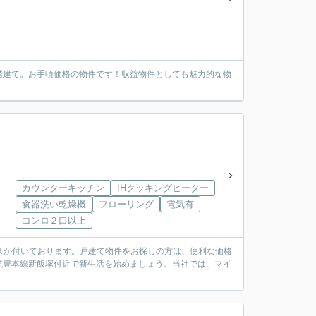
階建て。お手頃価格の物件です！収益物件としても魅力的な物
カウンターキッチン
IHクッキングヒーター
食器洗い乾燥機
フローリング
電気有
コンロ２口以上
ースが付いております。戸建て物件をお探しの方は、便利な価格
筑豊本線新飯塚付近で新生活を始めましょう。当社では、マイ