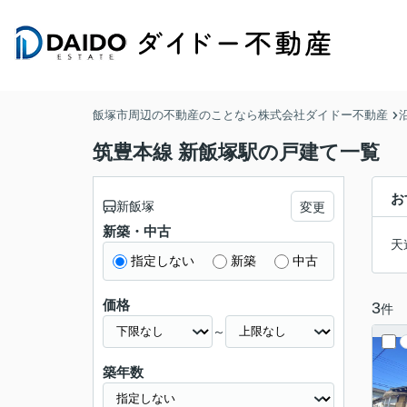
飯塚市周辺の不動産のことなら株式会社ダイドー不動産
筑豊本線 新飯塚駅の戸建て一覧
お
新飯塚
変更
新築・中古
天
指定しない
新築
中古
価格
3
件
～
築年数