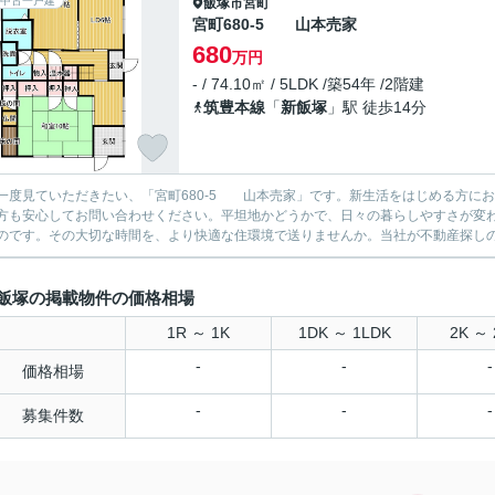
中古一戸建
飯塚市
宮町
宮町680-5 山本売家
680
万円
- / 74.10㎡ / 5LDK /築54年 /2階建
筑豊本線
「
新飯塚
」駅 徒歩14分
一度見ていただきたい、「宮町680-5 山本売家」です。新生活をはじめる方にお
方も安心してお問い合わせください。平坦地かどうかで、日々の暮らしやすさが変
のです。その大切な時間を、より快適な住環境で送りませんか。当社が不動産探し
飯塚の掲載物件の価格相場
1R ～ 1K
1DK ～ 1LDK
2K ～ 
-
-
-
価格相場
-
-
-
募集件数