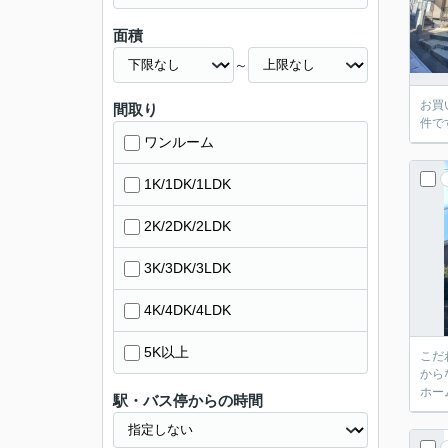
面積
～
お買
間取り
件で
ワンルーム
1K/1DK/1LDK
2K/2DK/2LDK
3K/3DK/3LDK
4K/4DK/4LDK
5K以上
こだ
から
ホー
駅・バス停からの時間