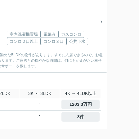
室内洗濯機置場
電気有
ガスコンロ
コンロ２口以上
コンロ３口
公共下水
勧めな5LDKの物件があります。すぐに入居できるので、お急
わります。ご家族との穏やかな時間は、何にもかえがたい幸せ
のサポートを致します。
2LDK
3K ～ 3LDK
4K ～ 4LDK以上
-
1203.3万円
-
3件