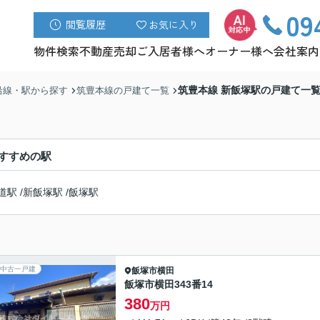
09
閲覧履歴
お気に入り
物件検索
不動産売却
ご入居者様へ
オーナー様へ
会社案内
筑豊本線 新飯塚駅の戸建て一
沿線・駅から探す
筑豊本線の戸建て一覧
すすめの駅
道駅
/
新飯塚駅
/
飯塚駅
中古一戸建
飯塚市
横田
飯塚市横田343番14
380
万円