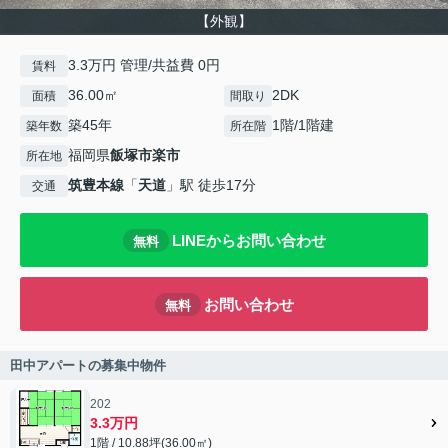
【外観】
3.3万円 管理/共益費 0円
賃料
36.00㎡
2DK
面積
間取り
築45年
1階/1階建
築年数
所在階
福岡県
飯塚市
楽市
所在地
筑豊本線
「
天道
」駅 徒歩17分
交通
LINEからお問い合わせ
無料
お問い合わせ
無料
田中アパートの募集中物件
202
3.3万円
1階 / 10.88坪(36.00㎡)