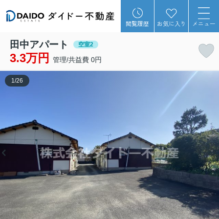
閲覧履歴
お気に入り
メニュー
田中アパート
空室2
3.3万円
管理/共益費 0円
1
/
26