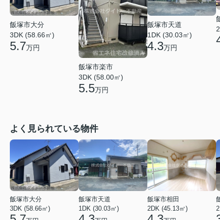
飯塚市天道
飯塚市大分
2
1DK (30.03㎡)
3DK (58.66㎡)
4.3
5.7
万円
万円
飯塚市楽市
3DK (58.00㎡)
5.5
万円
よく見られている物件
飯塚市大分
飯塚市天道
飯塚市相田
3DK (58.66㎡)
1DK (30.03㎡)
2DK (45.13㎡)
2
5.7
4.3
4.3