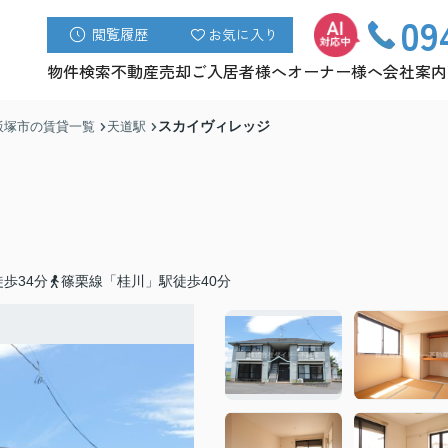
09
閲覧履歴
お気に入り
物件検索
不動産売却
ご入居者様へ
オーナー様へ
会社案内
スカイヴィレッジ
飯塚市の賃貸一覧
天道駅
歩34分
篠栗線「桂川」駅徒歩40分