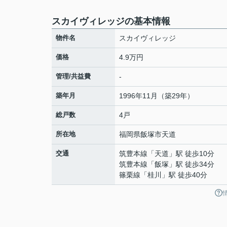
スカイヴィレッジの基本情報
物件名
スカイヴィレッジ
価格
4.9万円
管理/共益費
-
築年月
1996年11月（築29年）
総戸数
4戸
所在地
福岡県
飯塚市
天道
交通
筑豊本線
「
天道
」駅 徒歩10分
筑豊本線
「
飯塚
」駅 徒歩34分
篠栗線
「
桂川
」駅 徒歩40分