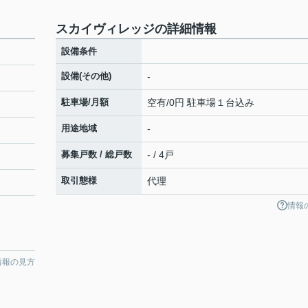
スカイヴィレッジの詳細情報
設備条件
設備(その他)
-
駐車場/月額
空有/0円 駐車場１台込み
用途地域
-
募集戸数 / 総戸数
- / 4戸
取引態様
代理
情報
情報の見方