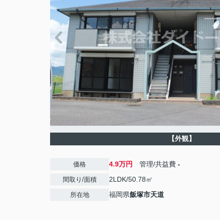
【外観】
4.9万円
管理/共益費
-
価格
2LDK/50.78㎡
間取り/面積
福岡県
飯塚市
天道
所在地