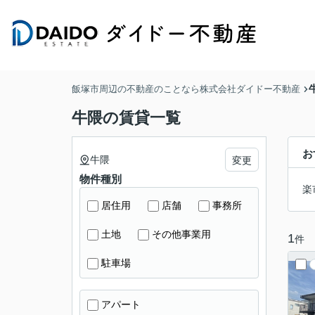
飯塚市周辺の不動産のことなら株式会社ダイドー不動産
牛隈の賃貸一覧
お
牛隈
変更
物件種別
楽
居住用
店舗
事務所
土地
その他事業用
1
件
駐車場
アパート