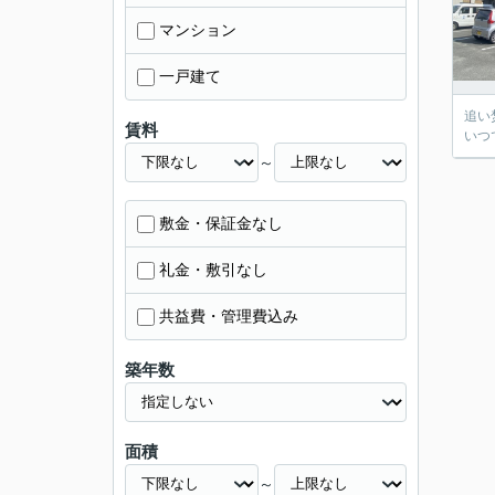
マンション
一戸建て
追い
賃料
いつ
～
敷金・保証金なし
礼金・敷引なし
共益費・管理費込み
築年数
面積
～