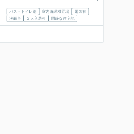
バス・トイレ別
室内洗濯機置場
電気有
洗面台
２人入居可
閑静な住宅地