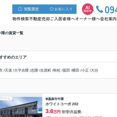
09
閲覧履歴
お気に入り
物件検索
不動産売却
ご入居者様へ
オーナー様へ
会社案内
牛隈の賃貸一覧
すすめのエリア
市
/
天道
/
大字吉隈
/
忠隈
/
吉原町
/
秋松
/
菰田
/
横田
/
小正
/
大分
アパート
嘉麻市
牛隈
ホワイトコーポ 202
3.6
万円
管理/共益費-