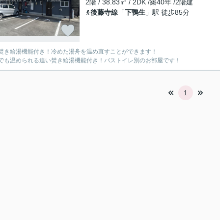
2階 / 38.83㎡ / 2DK /築40年 /2階建
後藤寺線
「
下鴨生
」駅 徒歩85分
焚き給湯機能付き！冷めた湯舟を温め直すことができます！
でも温められる追い焚き給湯機能付き！バストイレ別のお部屋です！
1