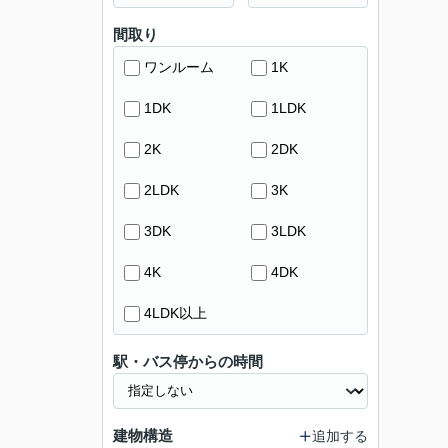
間取り
ワンルーム
1K
1DK
1LDK
2K
2DK
2LDK
3K
3DK
3LDK
4K
4DK
4LDK以上
駅・バス停からの時間
建物構造
追加する