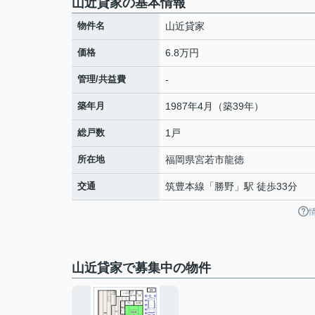
山近貸家の基本情報
物件名
山近貸家
価格
6.8万円
管理/共益費
-
築年月
1987年4月（築39年）
総戸数
1戸
所在地
福岡県
宮若市
龍徳
交通
筑豊本線
「
勝野
」駅 徒歩33分
山近貸家で募集中の物件