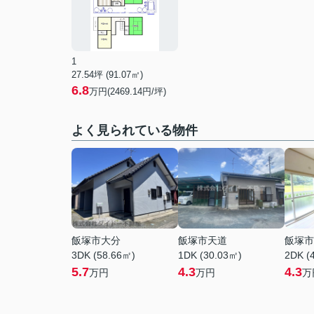
1
27.54坪 (91.07㎡)
6.8
万円(2469.14円/坪)
よく見られている物件
飯塚市大分
飯塚市天道
飯塚市
3DK (58.66㎡)
1DK (30.03㎡)
2DK (
5.7
4.3
4.3
万円
万円
万