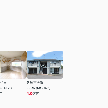
相田
飯塚市天道
45.13㎡)
2LDK (50.78㎡)
4.9
円
万円