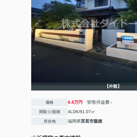
【外観】
6.8万円
管理/共益費
-
価格
4LDK/91.07㎡
間取り/面積
福岡県
宮若市
龍徳
所在地