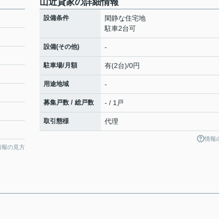
山近貸家の詳細情報
設備条件
閑静な住宅地
駐車2台可
設備(その他)
-
駐車場/月額
有(2台)/0円
用途地域
-
募集戸数 / 総戸数
- / 1戸
取引態様
代理
情報
情報の見方