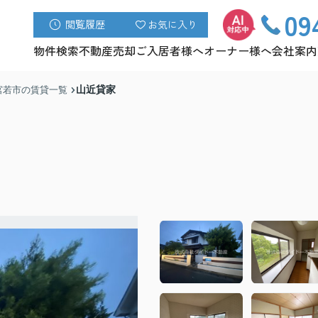
09
閲覧履歴
お気に入り
物件検索
不動産売却
ご入居者様へ
オーナー様へ
会社案内
山近貸家
宮若市の賃貸一覧