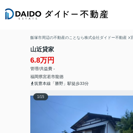
飯塚市周辺の不動産のことなら株式会社ダイドー不動産
山近貸家
6.8万円
管理/共益費 -
福岡県
宮若市
龍徳
筑豊本線「勝野」駅徒歩33分
1
/
15