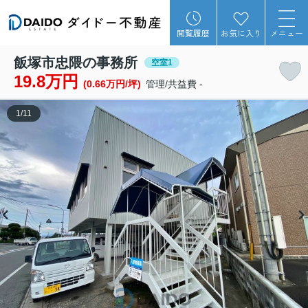
閲覧履歴
お気に入り
メニュー
飯塚市忠隈の事務所
空室1
19.8万円
(0.66万円/坪)
管理/共益費 -
1
/
11