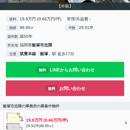
【外観】
19.8万円 (0.66万円/坪) 管理/共益費 -
賃料
98.89㎡
29.91坪
面積
坪数
築50年
築年数
福岡県
飯塚市
忠隈
所在地
筑豊本線
「
飯塚
」駅 徒歩17分
交通
LINEからお問い合わせ
無料
お問い合わせ
無料
飯塚市忠隈の事務所の募集中物件
19.8万円 (0.66万円/坪)
29.91坪(98.89㎡)